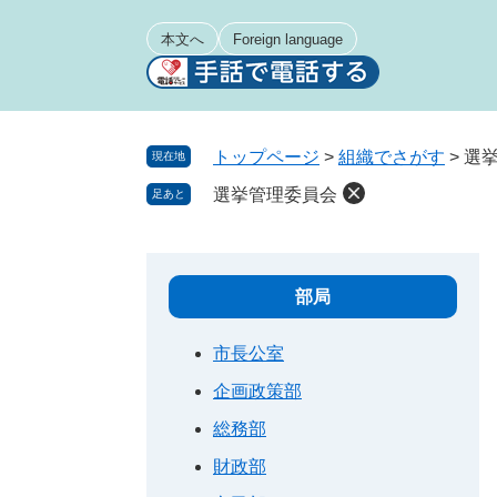
ペ
メ
ー
ニ
本文へ
Foreign language
ジ
ュ
の
ー
先
を
頭
飛
トップページ
>
組織でさがす
>
選
現在地
で
ば
選挙管理委員会
足あと
す
し
。
て
本
文
部局
へ
市長公室
企画政策部
総務部
財政部