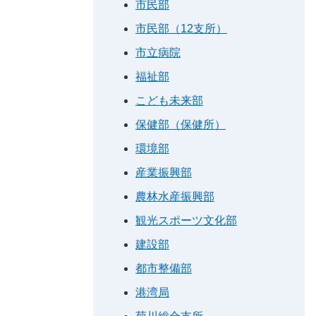
市民部
市民部（12支所）
市立病院
福祉部
こども未来部
保健部（保健所）
環境部
産業振興部
農林水産振興部
観光スポーツ文化部
建設部
都市整備部
港湾局