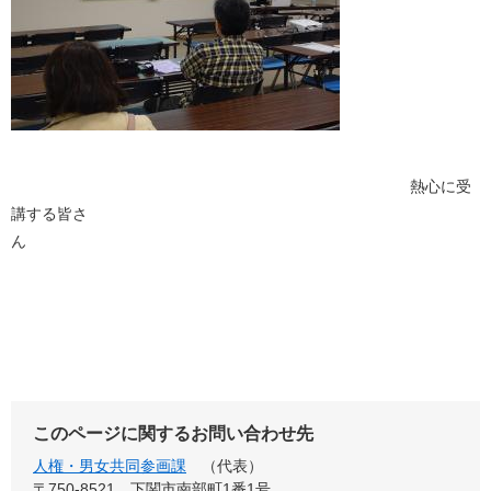
熱心に受
講する皆さ
ん
このページに関するお問い合わせ先
人権・男女共同参画課
代表
〒750-8521
下関市南部町1番1号