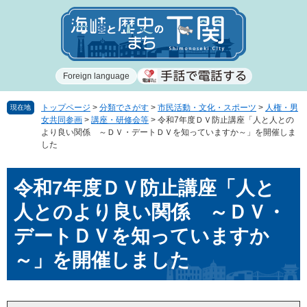
ペ
メ
ー
ニ
ジ
ュ
の
ー
先
を
Foreign language
頭
飛
で
ば
す
し
トップページ
>
分類でさがす
>
市民活動・文化・スポーツ
>
人権・男
現在地
女共同参画
>
講座・研修会等
>
令和7年度ＤＶ防止講座「人と人との
。
て
より良い関係 ～ＤＶ・デートＤＶを知っていますか～」を開催しま
本
した
文
へ
本
令和7年度ＤＶ防止講座「人と
文
人とのより良い関係 ～ＤＶ・
デートＤＶを知っていますか
～」を開催しました