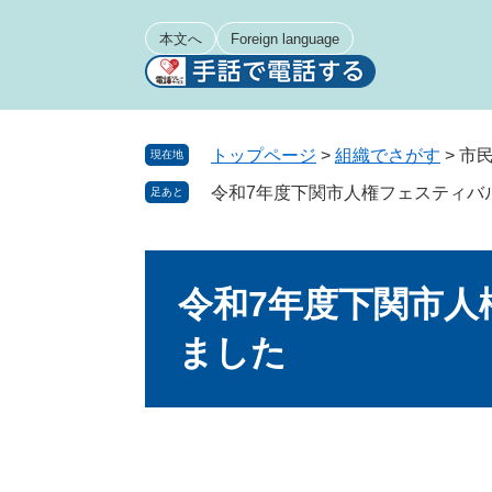
ペ
メ
ー
ニ
本文へ
Foreign language
ジ
ュ
の
ー
先
を
頭
飛
トップページ
>
組織でさがす
>
市
現在地
で
ば
令和7年度下関市人権フェスティバ
足あと
す
し
。
て
本
本
文
文
令和7年度下関市人
へ
ました