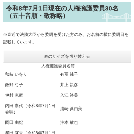
令和8年7月1日現在の人権擁護委員30名
（五十音順・敬称略）
※直近で法務大臣から委嘱を受けた方のみ、お名前の横に委嘱日を
記載しています。
表のサイズを切り替える
人権擁護委員名簿
秋枝 いをり
有冨 純子
飯野 弓子
井上 親彦
伊村 克彦
入江 裕美
内田 嘉代（令和8年7月1日
浦崎 眞由美
委嘱）
岡田 由妃
沖本 敏也
柴田 宜夫（令和8年7月1日