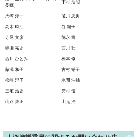
下村 浩昭
委嘱）
周崎 淳一
澄川 忠男
高木 時江
谷 範子
寺尾 文彦
徳永 壽
鳴瀬 嘉史
西川 壮一
西川 ひとみ
橋本 修
藤澤 和子
古村 栄子
松崎 澄子
水間 浩輔
三宅 浩史
安村 優
山路 康正
山元 浩