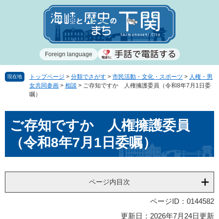
ペ
メ
ー
ニ
ジ
ュ
の
ー
先
を
Foreign language
頭
飛
で
ば
す
し
トップページ
>
分類でさがす
>
市民活動・文化・スポーツ
>
人権・男
現在地
女共同参画
>
相談
>
ご存知ですか 人権擁護委員（令和8年7月1日委
。
て
嘱）
本
文
本
へ
ご存知ですか 人権擁護委員
文
（令和8年7月1日委嘱）
ページ内目次
ページID：0144582
更新日：2026年7月24日更新