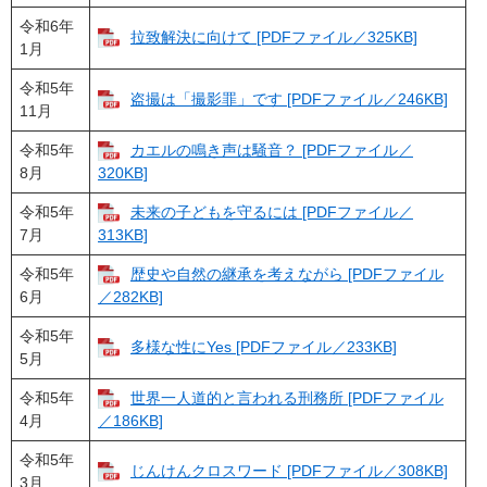
令和6年
拉致解決に向けて [PDFファイル／325KB]
1月
令和5年
盗撮は「撮影罪」です [PDFファイル／246KB]
11月
令和5年
カエルの鳴き声は騒音？ [PDFファイル／
8月
320KB]
令和5年
未来の子どもを守るには [PDFファイル／
7月
313KB]
令和5年
歴史や自然の継承を考えながら [PDFファイル
6月
／282KB]
令和5年
多様な性にYes [PDFファイル／233KB]
5月
令和5年
世界一人道的と言われる刑務所 [PDFファイル
4月
／186KB]
令和5年
じんけんクロスワード [PDFファイル／308KB]
3月