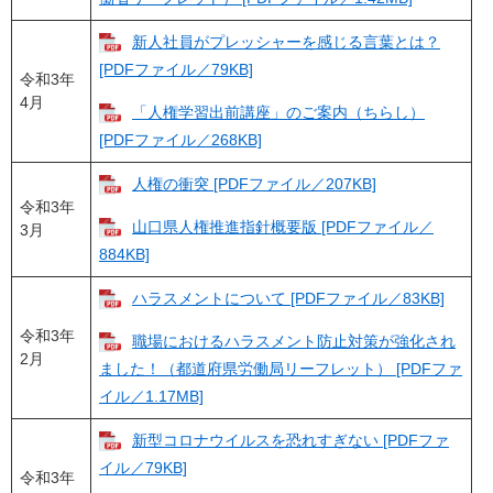
新人社員がプレッシャーを感じる言葉とは？
[PDFファイル／79KB]
令和3年
4月
「人権学習出前講座」のご案内（ちらし）
[PDFファイル／268KB]
人権の衝突 [PDFファイル／207KB]
令和3年
山口県人権推進指針概要版 [PDFファイル／
3月
884KB]
ハラスメントについて [PDFファイル／83KB]
令和3年
職場におけるハラスメント防止対策が強化され
2月
ました！（都道府県労働局リーフレット） [PDFファ
イル／1.17MB]
新型コロナウイルスを恐れすぎない [PDFファ
イル／79KB]
令和3年