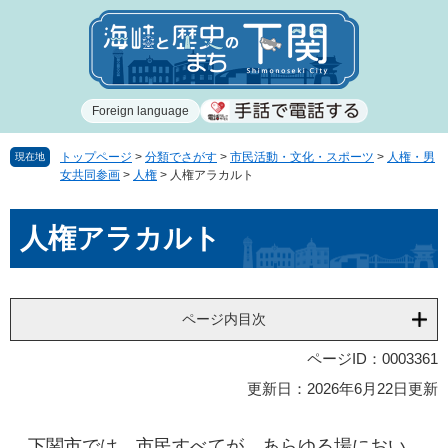
ペ
メ
ー
ニ
ジ
ュ
の
ー
先
を
Foreign language
頭
飛
で
ば
す
し
トップページ
>
分類でさがす
>
市民活動・文化・スポーツ
>
人権・男
現在地
女共同参画
>
人権
>
人権アラカルト
。
て
本
本
文
人権アラカルト
文
へ
ページ内目次
ページID：0003361
更新日：2026年6月22日更新
下関市では、市民すべてが、あらゆる場におい