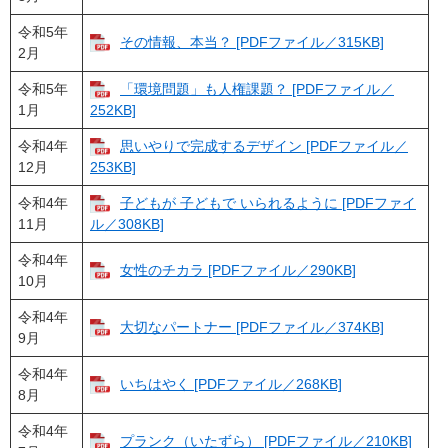
令和5年
その情報、本当？ [PDFファイル／315KB]
2月
令和5年
「環境問題」も人権課題？ [PDFファイル／
1月
252KB]
令和4年
思いやりで完成するデザイン [PDFファイル／
12月
253KB]
令和4年
子どもが 子どもで いられるように [PDFファイ
11月
ル／308KB]
令和4年
女性のチカラ [PDFファイル／290KB]
10月
令和4年
大切なパートナー [PDFファイル／374KB]
9月
令和4年
いちはやく [PDFファイル／268KB]
8月
令和4年
プランク（いたずら） [PDFファイル／210KB]