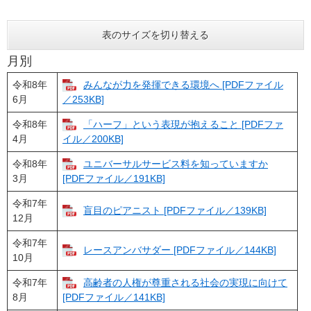
表のサイズを切り替える
月別
令和8年
みんなが力を発揮できる環境へ [PDFファイル
6月
／253KB]
令和8年
「ハーフ」という表現が抱えること [PDFファ
4月
イル／200KB]
令和8年
ユニバーサルサービス料を知っていますか
3月
[PDFファイル／191KB]
令和7年
盲目のピアニスト [PDFファイル／139KB]
12月
令和7年
レースアンバサダー [PDFファイル／144KB]
10月
令和7年
高齢者の人権が尊重される社会の実現に向けて
8月
[PDFファイル／141KB]