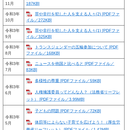
11月
187KB]
令和3年
罪や非行を犯した人を支える人々(2) [PDFファ
10月
イル／272KB]
令和3年
罪や非行を犯した人を支える人々(1) [PDFファ
9月
イル／325KB]
令和3年
トランスジェンダーの五輪参加について [PDF
8月
ファイル／168KB]
令和3年
ニュースを他国と比べると [PDFファイル／
7月
83KB]
多様性の尊重 [PDFファイル／59KB]
令和3年
人権擁護委員ってどんな人？（法務省リーフレ
6月
ット） [PDFファイル／3.99MB]
子どもの問題 [PDFファイル／72KB]
令和3年
体罰等によらない子育てを広げよう！（厚生労
5月
働省リーフレット） [PDFファイル／1.42MB]