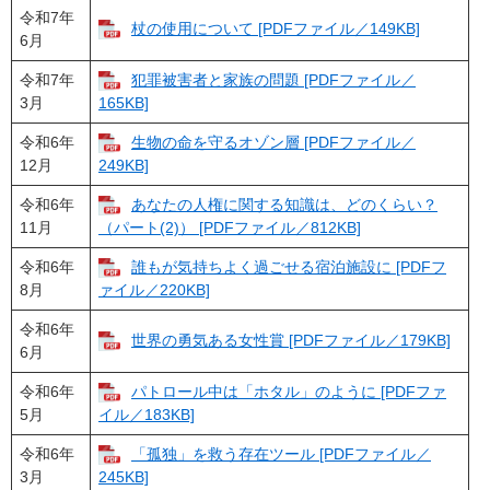
令和7年
杖の使用について [PDFファイル／149KB]
6月
令和7年
犯罪被害者と家族の問題 [PDFファイル／
3月
165KB]
令和6年
生物の命を守るオゾン層 [PDFファイル／
12月
249KB]
令和6年
あなたの人権に関する知識は、どのくらい？
11月
（パート(2)） [PDFファイル／812KB]
令和6年
誰もが気持ちよく過ごせる宿泊施設に [PDFフ
8月
ァイル／220KB]
令和6年
世界の勇気ある女性賞 [PDFファイル／179KB]
6月
令和6年
パトロール中は「ホタル」のように [PDFファ
5月
イル／183KB]
令和6年
「孤独」を救う存在ツール [PDFファイル／
3月
245KB]