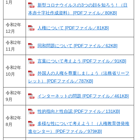
1月
新型コロナウイルスの3つの顔を知ろう！（日
本赤十字社作成資料） [PDFファイル／80KB]
令和2年
人権について [PDFファイル／81KB]
12月
令和2年
同和問題について [PDFファイル／62KB]
11月
言葉について考えよう [PDFファイル／91KB]
令和2年
外国人の人権を尊重しましょう（法務省リーフ
10月
レット） [PDFファイル／787KB]
令和2年
インターネットの問題 [PDFファイル／461KB]
9月
性的指向と性自認 [PDFファイル／131KB]
令和2年
多様な性について考えよう！（人権教育啓発推
8月
進センター） [PDFファイル／979KB]