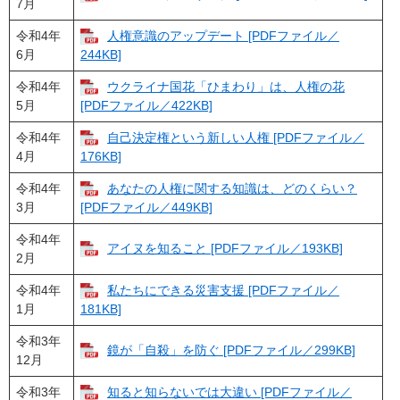
7月
令和4年
人権意識のアップデート [PDFファイル／
6月
244KB]
令和4年
ウクライナ国花「ひまわり」は、人権の花
5月
[PDFファイル／422KB]
令和4年
自己決定権という新しい人権 [PDFファイル／
4月
176KB]
令和4年
あなたの人権に関する知識は、どのくらい？
3月
[PDFファイル／449KB]
令和4年
アイヌを知ること [PDFファイル／193KB]
2月
令和4年
私たちにできる災害支援 [PDFファイル／
1月
181KB]
令和3年
鏡が「自殺」を防ぐ [PDFファイル／299KB]
12月
令和3年
知ると知らないでは大違い [PDFファイル／