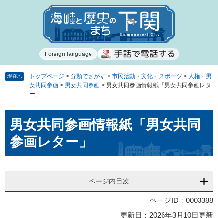
ペ
メ
ー
ニ
ジ
ュ
の
ー
先
を
Foreign language
頭
飛
で
ば
す
し
トップページ
>
分類でさがす
>
市民活動・文化・スポーツ
>
人権・男
現在地
女共同参画
>
男女共同参画
>
男女共同参画情報紙「男女共同参画レタ
。
て
ー」
本
文
本
へ
男女共同参画情報紙「男女共同
文
参画レター」
ページ内目次
ページID：0003388
更新日：2026年3月10日更新