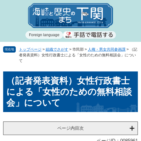
ペ
メ
ー
ニ
ジ
ュ
の
ー
先
を
Foreign language
頭
飛
で
ば
す
し
トップページ
>
組織でさがす
>
市民部
>
人権・男女共同参画課
>
（記
現在地
者発表資料）女性行政書士による「女性のための無料相談会」につい
。
て
て
本
文
本
へ
（記者発表資料）女性行政書士
文
による「女性のための無料相談
会」について
ページ内目次
ページID：0085961