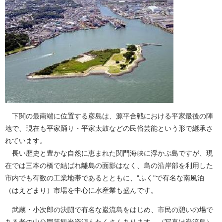
下関の最南端に位置する彦島は、源平合戦における平家最後の陣
地で、現在も平家踊り・平家太鼓などの民俗芸能という形で継承さ
れています。
長い歴史と豊かな自然に恵まれた関門海峡に浮かぶ島ですが、現
在では三本の橋で結ばれ離島の面影はなく、島の沿岸部を利用した
市内でも有数の工業地帯であるとともに、"ふく"で有名な南風泊
（はえどまり）市場を中心に水産業も盛んです。
武蔵・小次郎の決闘で有名な巌流島をはじめ、市民の憩いの場で