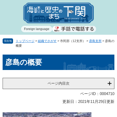
ペ
メ
ー
ニ
ジ
ュ
の
ー
先
を
Foreign language
頭
飛
で
ば
す
し
トップページ
>
組織でさがす
>
市民部（12支所）
>
彦島支所
>
彦島の
現在地
概要
。
て
本
本
文
彦島の概要
文
へ
ページ内目次
ページID：0004710
更新日：2021年11月29日更新