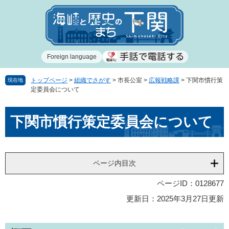
ペ
メ
ー
ニ
ジ
ュ
の
ー
先
を
Foreign language
頭
飛
で
ば
す
し
トップページ
>
組織でさがす
>
市長公室
>
広報戦略課
>
下関市慣行策
現在地
定委員会について
。
て
本
本
文
下関市慣行策定委員会について
文
へ
ページ内目次
ページID：0128677
更新日：2025年3月27日更新