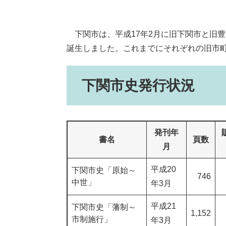
下関市は、平成17年2月に旧下関市と旧豊
誕生しました。これまでにそれぞれの旧市
下関市史発行状況
発刊年
書名
頁数
月
平成20
下関市史「原始～
746
中世」
年3月
平成21
下関市史「藩制～
1,152
市制施行」
年3月