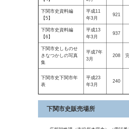
下関市史資料編
平成11
921
【5】
年3月
下関市史資料編
平成13
937
【6】
年3月
下関市史しものせ
平成7年
きなつかしの写真
208
3月
集
下関市史下関市年
平成23
240
表
年3月
下関市史販売場所