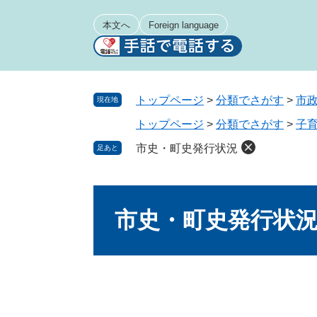
ペ
メ
ー
ニ
本文へ
Foreign language
ジ
ュ
の
ー
先
を
頭
飛
トップページ
>
分類でさがす
>
市
現在地
で
ば
トップページ
>
分類でさがす
>
子
す
し
。
て
市史・町史発行状況
足あと
本
文
本
へ
文
市史・町史発行状