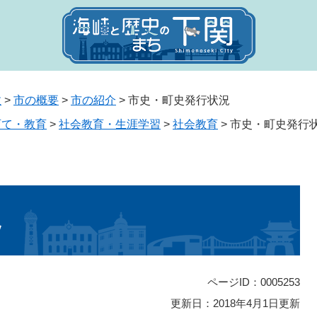
政
>
市の概要
>
市の紹介
>
市史・町史発行状況
育て・教育
>
社会教育・生涯学習
>
社会教育
>
市史・町史発行
況
ページID：0005253
更新日：2018年4月1日更新