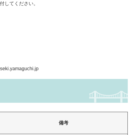
送付してください。
i.yamaguchi.jp
備考