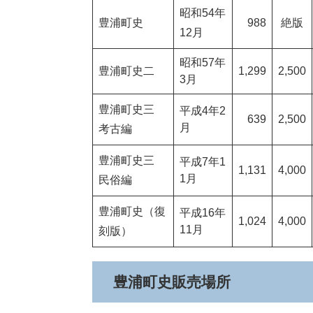
昭和54年
豊浦町史
988
絶版
12月
昭和57年
豊浦町史二
1,299
2,500
3月
豊浦町史三
平成4年2
639
2,500
月
考古編
豊浦町史三
平成7年1
1,131
4,000
1月
民俗編
豊浦町史（復
平成16年
1,024
4,000
11月
刻版）
豊浦町史販売場所