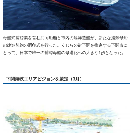
母船式捕鯨業を営む共同船舶と市内の旭洋造船が、新たな捕鯨母船
の建造契約の調印式を行った。くじらの街下関を推進する下関市に
とって、日本で唯一の捕鯨母船の母港化への大きな1歩となった。
下関海峡エリアビジョンを策定（3月）