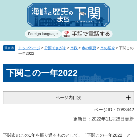
ペ
メ
ー
ニ
ジ
ュ
の
ー
先
を
Foreign language
頭
飛
で
ば
す
し
トップページ
>
分類でさがす
>
市政
>
市の概要
>
市の紹介
>
下関この
現在地
一年2022
。
て
本
本
文
下関この一年2022
文
へ
ページ内目次
ページID：0083442
更新日：2022年11月28日更新
下関市のこの1年を振り返るものとして、「下関この一年2022」と