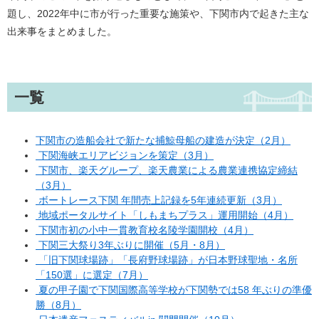
題し、2022年中に市が行った重要な施策や、下関市内で起きた主な
出来事をまとめました。
一覧
下関市の造船会社で新たな捕鯨母船の建造が決定（2月）
下関海峡エリアビジョンを策定（3月）
下関市、楽天グループ、楽天農業による農業連携協定締結
（3月）
ボートレース下関 年間売上記録を5年連続更新（3月）
地域ポータルサイト「しもまちプラス」運用開始（4月）
下関市初の小中一貫教育校名陵学園開校（4月）
下関三大祭り3年ぶりに開催（5月・8月）
「旧下関球場跡」「長府野球場跡」が日本野球聖地・名所
「150選」に選定（7月）
夏の甲子園で下関国際高等学校が下関勢では58 年ぶりの準優
勝（8月）