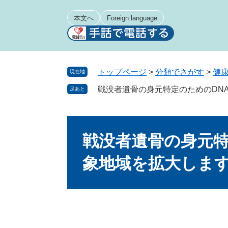
ペ
メ
ー
ニ
本文へ
Foreign language
ジ
ュ
の
ー
先
を
頭
飛
トップページ
>
分類でさがす
>
健
現在地
で
ば
戦没者遺骨の身元特定のためのDN
足あと
す
し
。
て
本
本
文
文
戦没者遺骨の身元特
へ
象地域を拡大しま