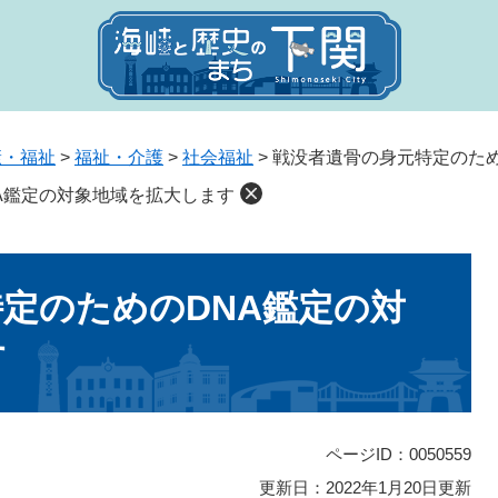
康・福祉
>
福祉・介護
>
社会福祉
>
戦没者遺骨の身元特定のため
A鑑定の対象地域を拡大します
定のためのDNA鑑定の対
す
ページID：0050559
更新日：2022年1月20日更新