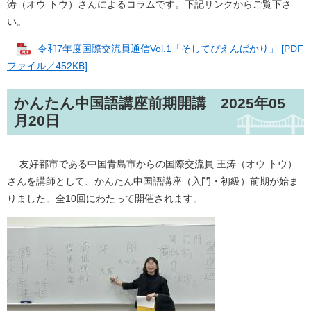
涛（オウ トウ）さんによるコラムです。下記リンクからご覧下さ
い。
令和7年度国際交流員通信Vol.1「そしてぴえんばかり」 [PDF
ファイル／452KB]
​かんたん中国語講座前期開講 2025年05
月20日
友好都市である中国青島市からの国際交流員 王涛（オウ トウ）
さんを講師として、かんたん中国語講座（入門・初級）前期が始ま
りました。全10回にわたって開催されます。