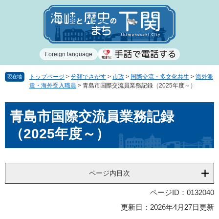
ペ
メ
ー
ニ
ジ
ュ
の
ー
先
を
Foreign language
頭
飛
で
ば
す
し
トップページ
>
分類でさがす
>
市政
>
国際交流・多文化共生
>
海外派
現在地
遣・海外受入職員
>
青島市国際交流員業務記録（2025年度～）
。
て
本
本
文
青島市国際交流員業務記録
文
へ
（2025年度～）
ページ内目次
ページID：0132040
更新日：2026年4月27日更新