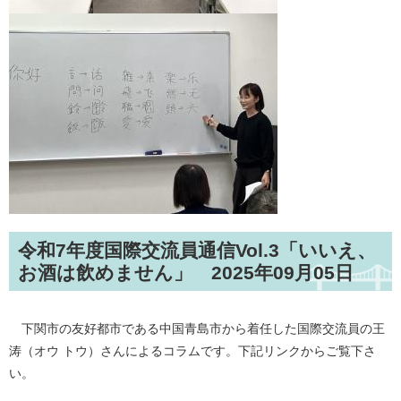
​​令和7年度国際交流員通信Vol.3「いいえ、
お酒は飲めません」 2025年09月05日
下関市の友好都市である中国青島市から着任した国際交流員の王
涛（オウ トウ）さんによるコラムです。下記リンクからご覧下さ
い。