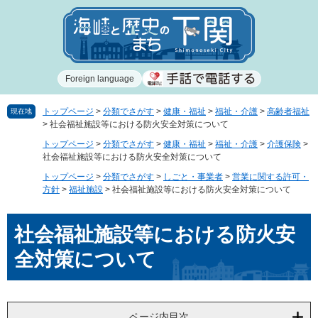
ペ
メ
ー
ニ
ジ
ュ
の
ー
先
を
Foreign language
頭
飛
で
ば
す
し
トップページ
>
分類でさがす
>
健康・福祉
>
福祉・介護
>
高齢者福祉
現在地
>
社会福祉施設等における防火安全対策について
。
て
本
トップページ
>
分類でさがす
>
健康・福祉
>
福祉・介護
>
介護保険
>
文
社会福祉施設等における防火安全対策について
へ
トップページ
>
分類でさがす
>
しごと・事業者
>
営業に関する許可・
方針
>
福祉施設
>
社会福祉施設等における防火安全対策について
本
社会福祉施設等における防火安
文
全対策について
ページ内目次