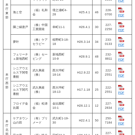
PDF
本
庁
（福）礼和
壇之浦町4-
228-
海と空
H25.4.1
46
東
会
28
0700
PDF
部
（株）中国
227-
隣ご縁唐戸
幸町11-1
H26.4.1
30
工業開発
2250
PDF
（株）ケア
椋野町3-18-
233-
夢叶
H26.3.14
34
セラピー
18
0133
PDF
フェリーチ
（株）セー
新地西町
232-
H28.9.1
48
ェ新地西町
ビング
10-9
8811
PDF
シニアウエ
武久興産
西大坪町
222-
ルス下関壱
H12.9.22
40
本
（株）
18-14
2551
PDF
番館
庁
西
シニアウエ
部
武久興産
西大坪町
222-
ルス下関弐
H17.1.18
25
（株）
18-13
2551
PDF
番館
フロイデ金
（福）松涛
金比羅町
227-
H26.12.1
12
比羅
会
10-1
2834
PDF
ケアタウン
（有）プリ
武久町1-19-
250-
H22.4.1
50
本
山の田
メード
30
7184
PDF
庁
北
227-
部