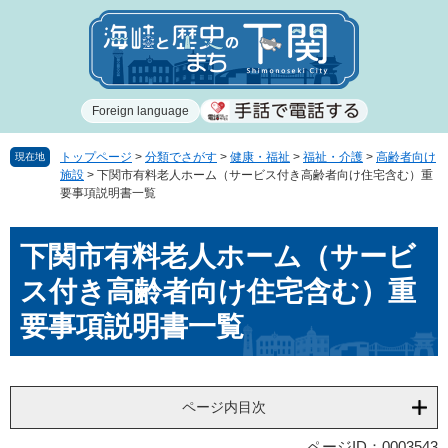
ペ
メ
ー
ニ
ジ
ュ
の
ー
先
を
Foreign language
頭
飛
で
ば
す
し
トップページ
>
分類でさがす
>
健康・福祉
>
福祉・介護
>
高齢者向け
現在地
施設
>
下関市有料老人ホーム（サービス付き高齢者向け住宅含む）重
。
て
要事項説明書一覧
本
文
本
へ
下関市有料老人ホーム（サービ
文
ス付き高齢者向け住宅含む）重
要事項説明書一覧
ページ内目次
ページID：0003543