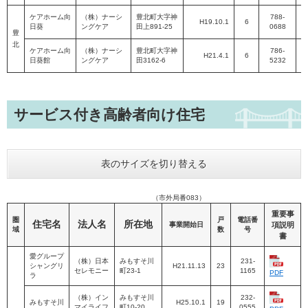
ケアホーム向
（株）ナーシ
豊北町大字神
788-
H19.10.1
6
日葵
ングケア
田上891-25
0688
P
豊
北
ケアホーム向
（株）ナーシ
豊北町大字神
786-
H21.4.1
6
日葵館
ングケア
田3162-6
5232
P
サービス付き高齢者向け住宅
表のサイズを切り替える
（市外局番083）
重要事
圏
戸
電話番
住宅名
法人名
所在地
事業開始日
項説明
域
数
号
書
愛グループ
（株）日本
みもすそ川
231-
シャングリ
H21.11.13
23
セレモニー
町23-1
1165
PDF
ラ
（株）イン
みもすそ川
232-
みもすそ川
H25.10.1
19
マイライフ
町10-20
0555