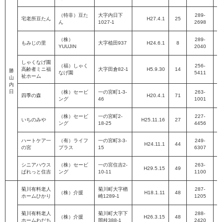
（特非）豆た
大字内日下
289-
宅老所豆たん​
H27.4.1
25
ん​
1027-1​
2698​
P
（株）
289-
もみじの里​
大字植田937​
H24.6.1
8
YUUJIN​
2040​
P
しゃくなげ園
（福）しゃく
256-
高齢者ミニ福
大字田倉82-1​
H5.9.30
14
勝
なげ園​
5411​
P
祉ホーム
山
内
日
（株）セービ
一の宮町1-3-
263-
四季の森​
H20.4.1
71
ング​
46​
1001​
P
（株）セービ
一の宮町2-
227-
いちのみや​
H25.11.16
27
ング​
18-25​
4456​
P
ハートケア一
（有）ライフ
一の宮町3-3-
249-
H24.11.1
44
の宮​
プラス​
15​
6307​
P
シニアハウス
（株）セービ
一の宮住吉2-
263-
H29.5.15
49
ぱれっと住吉​
ング​
10-11​
1100​
P
菊川有料老人
菊川町大字楢
287-
（株）介援
H18.1.11
48
ホームひかり
崎1289-1
1205
P
菊川有料老人
菊川町大字下
288-
（株）介援
H26.3.15
48
ホームわだち
岡枝388-1
2420
P