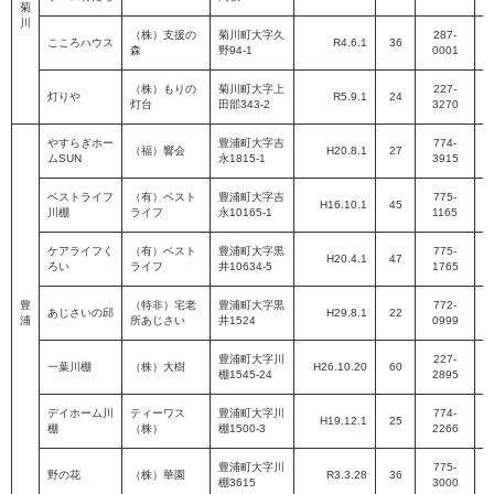
菊
川
（株）支援の
菊川町大字久
287-
こころハウス
R4.6.1
36
森
野94-1
0001
P
（株）もりの
菊川町大字上
227-
灯りや
R5.9.1
24
灯台
田部343-2
3270
P
やすらぎホー
豊浦町大字吉
774-
（福）響会
H20.8.1
27
ムSUN
永1815-1
3915
P
ベストライフ
（有）ベスト
豊浦町大字吉
775-
H16.10.1
45
川棚
ライフ
永10165-1
1165
P
ケアライフく
（有）ベスト
豊浦町大字黒
775-
H20.4.1
47
ろい
ライフ
井10634-5
1765
P
豊
（特非）宅老
豊浦町大字黒
772-
あじさいの邱
H29.8.1
22
浦
所あじさい
井1524
0999
P
豊浦町大字川
227-
一葉川棚
（株）大樹
H26.10.20
60
棚1545-24
2895
P
デイホーム川
ティーワス
豊浦町大字川
774-
H19.12.1
25
棚
（株）
棚1500-3
2266
P
豊浦町大字川
775-
野の花
（株）華園
R3.3.28
36
棚3615
3000
P