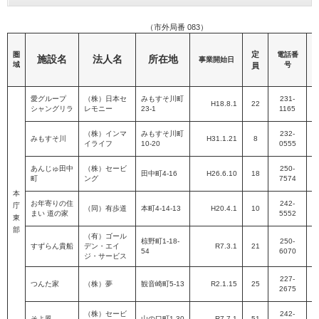
（市外局番 083）
定
圏
電話番
施設名
法人名
所在地
事業開始日
域
号
員
愛グループ
（株）日本セ
みもすそ川町
231-
H18.8.1
22
シャングリラ
レモニー
23-1
1165
P
（株）インマ
みもすそ川町
232-
みもすそ川
H31.1.21
8
イライフ
10-20
0555
P
あんじゅ田中
（株）セービ
250-
田中町4-16
H26.6.10
18
町
ング
7574
P
本
お年寄りの住
242-
庁
（同）有歩道
本町4-14-13
H20.4.1
10
まい 道の家
5552
P
東
部
（有）ゴール
椋野町1-18-
250-
すずらん貴船
デン・エイ
R7.3.1
21
54
6070
P
ジ・サービス
227-
つんた家
（株）夢
観音崎町5-13
R2.1.15
25
2675
P
（株）セービ
242-
そよ風
山の口町1-30
R7.7.1
51