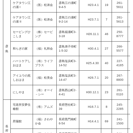
ケアタウン江
彦島江の浦町
261-
（医）松涛会
H23.4.1
19
の浦 I
9-4-5
5611
P
ケアタウン江
彦島江の浦町
261-
（医）松涛会
H23.7.1
7
の浦 II
9-2-14
5613
P
セービングひ
（株）セービ
彦島福浦町3-
250-
H26.11.1
46
こしま
ング
3-18
8777
P
彦
彦島弟子待町
266-
和らぎの家
（福）礼和会
H30.4.1
27
1-5-32
5577
島
P
ハートケアし
（有）ライフ
彦島塩浜町3-
227-
H25.4.30
40
おはま
プラス
14-52
4165
P
アイユウの苑
彦島塩浜町3-
267-
（福）松美会
H26.7.1
20
しおはま
14-47
8800
P
（有）オーイ
彦島西山町2-
261-
にしやま
H30.12.1
23
－シー
4-41
0110
P
宅老所安夢住
長府惣社町2-
245-
（有）アムズ
H16.7.1
8
椿館
39
2285
P
（福）さわや
長府黒門南町
241-
昇陽館
H14.4.1
69
か会
6-54
1500
P
長
府