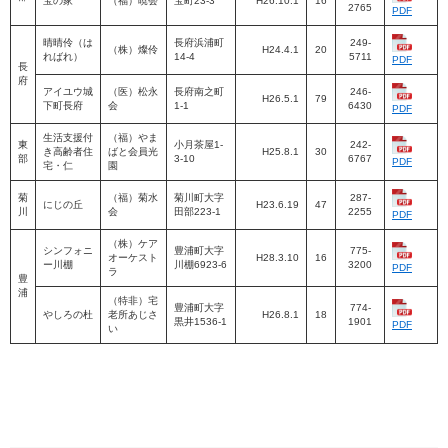
宝の家
（福）暁会
宝町23-3
H26.10.1
16
2765
PDF
晴晴伶（は
長府浜浦町
249-
（株）燦伶
H24.4.1
20
ればれ）
14-4
5711
PDF
長
府
アイユウ城
（医）松永
長府南之町
246-
H26.5.1
79
下町長府
会
1-1
6430
PDF
生活支援付
（福）やま
東
小月茶屋1-
242-
き高齢者住
ばと会員光
H25.8.1
30
部
3-10
6767
PDF
宅・仁
園
菊
（福）菊水
菊川町大字
287-
にじの丘
H23.6.19
47
川
会
田部223-1
2255
PDF
（株）ケア
シンフォニ
豊浦町大字
775-
オーケスト
H28.3.10
16
ー川棚
川棚6923-6
3200
PDF
ラ
豊
浦
（特非）宅
豊浦町大字
774-
やしろの杜
老所あじさ
H26.8.1
18
黒井1536-1
1901
PDF
い