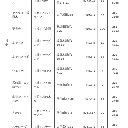
（株）燦伶​
H27.9.22
53
ん）
岡175-11​
8255​
P
ケアライフ綾
（有）ベスト
250-
大字垢田365​
H19.3.1
47
羅木​
ライフ​
1165​
P
新垢田西町2-
251-
夢沓舎​
（福）祥寿園​
H10.9.1
100
2-22​
1313​
P
川
（株）セービ
綾羅木新町1-
227-
あやらぎ​
R1.8.5
11
中
ング​
16-13​
4321​
P
（株）セービ
綾羅木新町1-
227-
あやらぎ本館
R5.6.1
64
ング
16-15
4321
P
綾羅木新町2-
242-
ウェリナ
（株）Welina
R8.2.1
4
7-17
7111
P
私の家 まい
（株）マイホ
227-
伊倉東町6-4
R1.8.1
9
ほーむ
ーム
2870
P
山茶花（さざ
（医）水の木
262-
富任町3-4-28
H27.4.1
54
んか）
会
1465
P
（有）ライフ
258-
えがお
富任町8-8-3
H26.3.17
20
ケアー
1511
P
258-
ルナレーヴ
（株）ルナー
大字富任131
H25.10.1
65