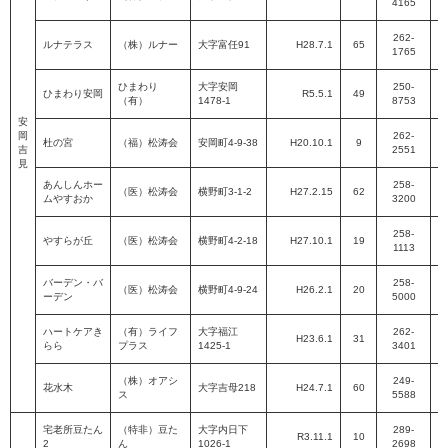
4165
P
262-
ルナテラス
（株）ルナー
大字富任91
H28.7.1
65
1765
P
ひまわり
大字安岡
250-
ひまわり安岡
R5.5.1
49
（有）
1478-1
8753
P
安
岡
262-
杜の宮
（福）松涛会
安岡町4-9-38
H20.10.1
9
吉
2551
P
見
あんしんホー
258-
（医）松涛会
横野町3-1-2
H27.2.15
62
ムやすおか
3200
P
258-
やすらが丘
（医）松涛会
横野町4-2-18
H27.10.1
19
1113
P
バーデン・バ
258-
（医）松涛会
横野町4-9-24
H26.2.1
20
ーデン
5000
P
ハートケアき
（有）ライフ
大字福江
262-
H23.6.1
31
らら
プラス
1425-1
3401
P
（株）オアシ
249-
花水木
大字吉母218
H24.7.1
60
ス
5588
P
宅老所豆たん
（特非）豆た
大字内日下
289-
R3.11.1
10
2
ん​
1026-1​
2698​
P