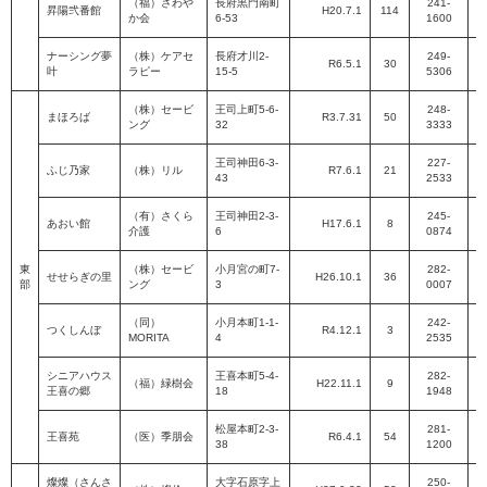
（福）さわや
長府黒門南町
241-
昇陽弐番館
H20.7.1
114
か会
6-53
1600
P
ナーシング夢
（株）ケアセ
長府才川2-
249-
R6.5.1
30
叶
ラピー
15-5
5306
P
（株）セービ
王司上町5-6-
248-
まほろば
R3.7.31
50
ング
32
3333
P
王司神田6-3-
227-
ふじ乃家
（株）リル
R7.6.1
21
43
2533
P
（有）さくら
王司神田2-3-
245-
あおい館
H17.6.1
8
介護
6
0874
P
東
（株）セービ
小月宮の町7-
282-
せせらぎの里
H26.10.1
36
部
ング
3
0007
P
（同）
小月本町1-1-
242-
つくしんぼ
R4.12.1
3
MORITA
4
2535
P
シニアハウス
王喜本町5-4-
282-
（福）緑樹会
H22.11.1
9
王喜の郷
18
1948
P
松屋本町2-3-
281-
王喜苑
（医）季朋会
R6.4.1
54
38
1200
P
燦燦（さんさ
大字石原字上
250-