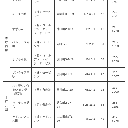
ング
7601
P
（株）セービ
232-
ありすの丘
東向山町13-9
H27.4.21
62
ング
3331
P
（有）ゴール
250-
すずらん
デン・エイ
神田町2-13-5
H22.6.1
18
8770
P
ジ・サービス
本
庁
ベルリーフ元
（株）セービ
228-
元町1-8
R3.2.15
51
西
町
ング
1550
P
部
（有）ゴール
250-
すずらん後田
デン・エイ
後田町3-1-28
H24.8.1
52
8536
P
ジ・サービス
サンライフ東
（株）セービ
229-
後田町4-4-3
H30.8.1
80
駅
ング
3567
P
お年寄りの住
252-
まい 道の家
（同）有歩道
三河町15-10
H22.4.1
22
2500
P
（三河）
本
庁
ヴィラジオ武
武久町2-37-
255-
（医）青寿会
H25.11.1
66
北
久
24
1101
P
部
アドバンス山
（株）アドバ
山の田東町1-
242-
R4.10.1
48
の田
ンス
20
6776
P