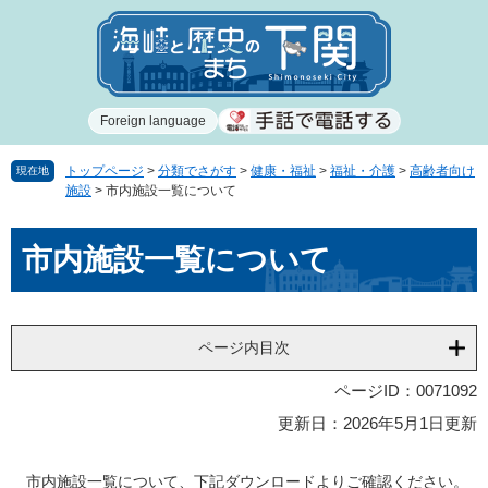
ペ
メ
ー
ニ
ジ
ュ
の
ー
先
を
Foreign language
頭
飛
で
ば
す
し
トップページ
>
分類でさがす
>
健康・福祉
>
福祉・介護
>
高齢者向け
現在地
施設
>
市内施設一覧について
。
て
本
本
文
市内施設一覧について
文
へ
ページ内目次
ページID：0071092
更新日：2026年5月1日更新
市内施設一覧について、下記ダウンロードよりご確認ください。