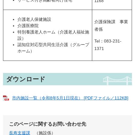
サービス付き高齢者向け住宅
1168
介護老人保健施設
介護保険課 事業
介護医療院
者係
特別養護老人ホーム（介護老人福祉施
設）
Tel：083-231-
認知症対応型共同生活介護（グループ
1371
ホーム）
ダウンロード
市内施設一覧（令和8年5月1日現在） [PDFファイル／112KB]
このページに関するお問い合わせ先
長寿支援課
施設係