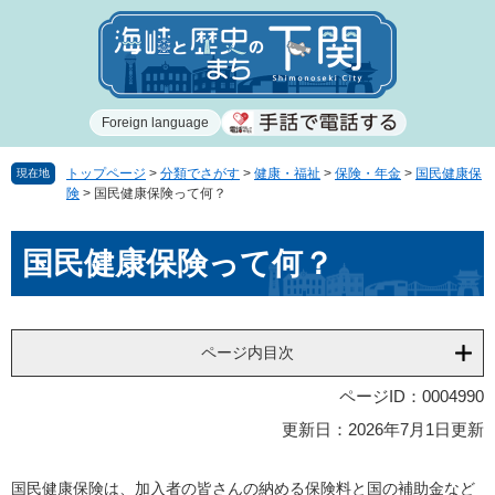
ペ
メ
ー
ニ
ジ
ュ
の
ー
先
を
Foreign language
頭
飛
で
ば
す
し
トップページ
>
分類でさがす
>
健康・福祉
>
保険・年金
>
国民健康保
現在地
険
>
国民健康保険って何？
。
て
本
本
文
国民健康保険って何？
文
へ
ページ内目次
ページID：0004990
更新日：2026年7月1日更新
国民健康保険は、加入者の皆さんの納める保険料と国の補助金など