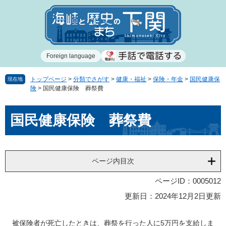
ペ
メ
ー
ニ
ジ
ュ
の
ー
先
を
Foreign language
頭
飛
で
ば
す
し
トップページ
>
分類でさがす
>
健康・福祉
>
保険・年金
>
国民健康保
現在地
険
>
国民健康保険 葬祭費
。
て
本
本
文
国民健康保険 葬祭費
文
へ
ページ内目次
ページID：0005012
更新日：2024年12月2日更新
被保険者が死亡したときは、葬祭を行った人に5万円を支給しま