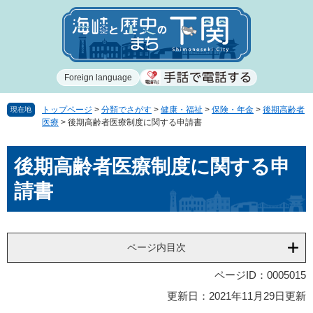
ペ
メ
ー
ニ
ジ
ュ
の
ー
先
を
Foreign language
頭
飛
で
ば
す
し
トップページ
>
分類でさがす
>
健康・福祉
>
保険・年金
>
後期高齢者
現在地
医療
>
後期高齢者医療制度に関する申請書
。
て
本
本
文
後期高齢者医療制度に関する申
文
へ
請書
ページ内目次
ページID：0005015
更新日：2021年11月29日更新