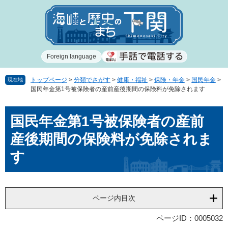
ペ
メ
ー
ニ
ジ
ュ
の
ー
先
を
Foreign language
頭
飛
で
ば
す
し
トップページ
>
分類でさがす
>
健康・福祉
>
保険・年金
>
国民年金
>
現在地
国民年金第1号被保険者の産前産後期間の保険料が免除されます
。
て
本
本
文
国民年金第1号被保険者の産前
文
へ
産後期間の保険料が免除されま
す
ページ内目次
ページID：0005032