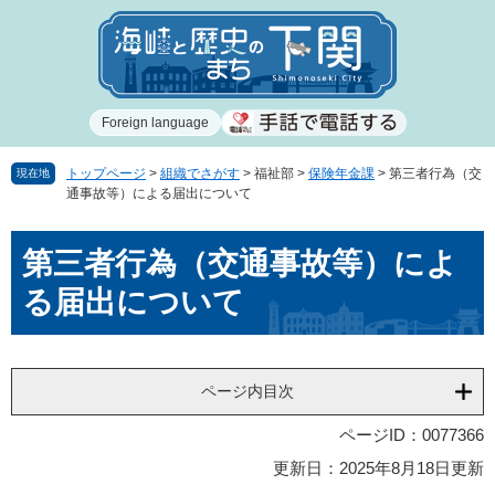
ペ
メ
ー
ニ
ジ
ュ
の
ー
先
を
Foreign language
頭
飛
で
ば
す
し
トップページ
>
組織でさがす
>
福祉部
>
保険年金課
>
第三者行為（交
現在地
通事故等）による届出について
。
て
本
本
文
第三者行為（交通事故等）によ
文
へ
る届出について
ページ内目次
ページID：0077366
更新日：2025年8月18日更新