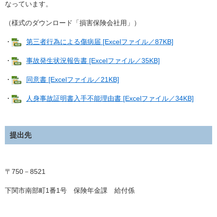
なっています。
（様式のダウンロード「損害保険会社用」）
・
第三者行為による傷病届 [Excelファイル／87KB]
・
事故発生状況報告書 [Excelファイル／35KB]
・
同意書 [Excelファイル／21KB]
・
人身事故証明書入手不能理由書 [Excelファイル／34KB]
提出先
〒750－8521
下関市南部町1番1号 保険年金課 給付係