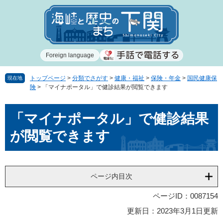
ペ
メ
ー
ニ
ジ
ュ
の
ー
先
を
Foreign language
頭
飛
で
ば
す
し
トップページ
>
分類でさがす
>
健康・福祉
>
保険・年金
>
国民健康保
現在地
険
>
「マイナポータル」で健診結果が閲覧できます
。
て
本
本
文
「マイナポータル」で健診結果
文
へ
が閲覧できます
ページ内目次
ページID：0087154
更新日：2023年3月1日更新