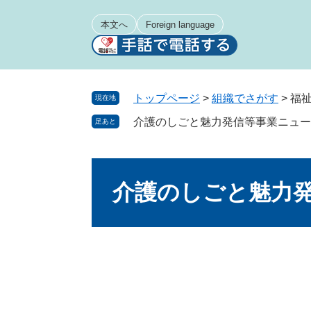
ペ
メ
ー
ニ
本文へ
Foreign language
ジ
ュ
の
ー
先
を
頭
飛
トップページ
>
組織でさがす
>
福
現在地
で
ば
介護のしごと魅力発信等事業ニュー
足あと
す
し
。
て
本
本
文
文
介護のしごと魅力
へ