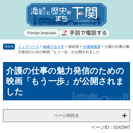
ペ
メ
ー
ニ
ジ
ュ
の
ー
先
を
Foreign language
頭
飛
で
ば
す
し
トップページ
>
組織でさがす
>
福祉部
>
介護保険課
>
介護の仕事の魅
現在地
力発信のための映画「もう一歩」が公開されました
。
て
本
本
文
介護の仕事の魅力発信のための
文
へ
映画「もう一歩」が公開されま
した
ページ内目次
ページID：0142947