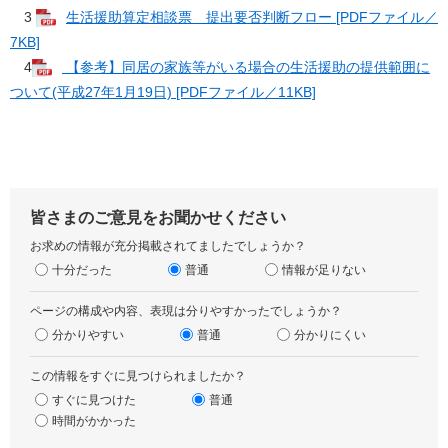
3
生活援助算定相談票 提出要否判断フロー [PDFファイル／
7KB]
4
【参考】同居の家族等がいる場合の生活援助の提供範囲に
ついて(平成27年1月19日) [PDFファイル／11KB]
皆さまのご意見をお聞かせください
お求めの情報が充分掲載されてましたでしょうか？
十分だった
普通
情報が足りない
ページの構成や内容、表現は分りやすかったでしょうか？
分かりやすい
普通
分かりにくい
この情報をすぐに見つけられましたか？
すぐに見つけた
普通
時間がかかった