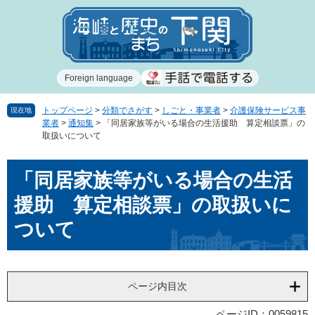
ペ
メ
ー
ニ
ジ
ュ
の
ー
先
を
Foreign language
頭
飛
で
ば
す
し
トップページ
>
分類でさがす
>
しごと・事業者
>
介護保険サービス事
現在地
業者
>
通知集
>
「同居家族等がいる場合の生活援助 算定相談票」の
。
て
取扱いについて
本
文
本
へ
「同居家族等がいる場合の生活
文
援助 算定相談票」の取扱いに
ついて
ページ内目次
ページID：0059815