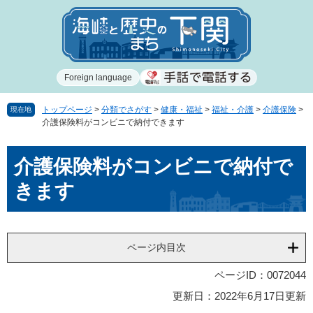
ペ
メ
ー
ニ
ジ
ュ
の
ー
先
を
Foreign language
頭
飛
で
ば
す
し
トップページ
>
分類でさがす
>
健康・福祉
>
福祉・介護
>
介護保険
>
現在地
介護保険料がコンビニで納付できます
。
て
本
本
文
介護保険料がコンビニで納付で
文
へ
きます
ページ内目次
ページID：0072044
更新日：2022年6月17日更新