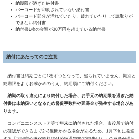
納期限が過ぎた納付書
バーコードが印刷されていない納付書
バーコード部分が汚れていたり、破れていたりして読取りが
できない納付書
納付書1枚の金額が30万円を超えている納付書
納付にあたってのご注意
納付書は納期ごとに1枚ずつとなって、綴られていません。期別と
納期限をよくお確かめのうえ、納期順にご納付ください。
納期の取り違えにより納付した場合、お手元の納期限を過ぎた納
付書は未納扱いとなるため督促手数料や延滞金が発生する場合があ
ります。
コンビニエンスストア等で
年末に
納付された場合、市役所で納付
の確認ができるまで2~3週間かかる場合があるため、1月下旬に発送
する「下関市介護保険料納付済額通知書(税申告用）」の発送が遅れ