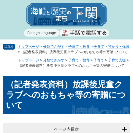
ペ
メ
ー
ニ
ジ
ュ
の
ー
先
を
Foreign language
頭
飛
で
ば
す
し
トップページ
>
分類でさがす
>
子育て・教育
>
子育て
>
預かり・保育
現在地
>
（記者発表資料）放課後児童クラブへのおもちゃ等の寄贈について
。
て
本
トップページ
>
分類でさがす
>
子育て・教育
>
子育て
>
子育て支援
>
文
（記者発表資料）放課後児童クラブへのおもちゃ等の寄贈について
へ
本
（記者発表資料）放課後児童ク
文
ラブへのおもちゃ等の寄贈につ
いて
ページ内目次