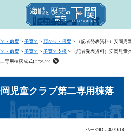
育て・教育
>
子育て
>
預かり・保育
>
（記者発表資料）安岡児
育て・教育
>
子育て
>
子育て支援
>
（記者発表資料）安岡児童
二専用棟落成式について
安岡児童クラブ第二専用棟落
ページID：0001618