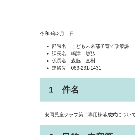
令和3年3月 日
部課名 こども未来部子育て政策課
課長名 嶋津 敏弘
係長名 森脇 直樹
連絡先 083-231-1431
1 件名
安岡児童クラブ第二専用棟落成式につい