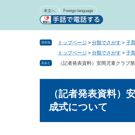
ペ
メ
ー
ニ
本文へ
Foreign language
ジ
ュ
の
ー
先
を
頭
飛
トップページ
>
分類でさがす
>
子
現在地
で
ば
トップページ
>
分類でさがす
>
子
す
し
。
て
（記者発表資料）安岡児童クラブ第
足あと
本
文
本
へ
文
（記者発表資料）
成式について