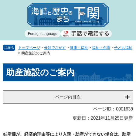
ペ
メ
ー
ニ
ジ
ュ
の
ー
先
を
Foreign language
頭
飛
で
ば
す
し
トップページ
>
分類でさがす
>
健康・福祉
>
福祉・介護
>
子ども福祉
現在地
>
助産施設のご案内
。
て
本
本
文
助産施設のご案内
文
へ
ページ内目次
ページID：0001639
更新日：2021年11月29日更新
妊産婦が、経済的理由等により入院・助産ができない場合は、助産