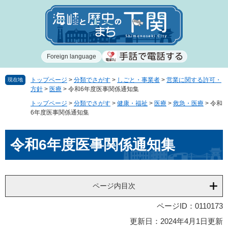
ペ
メ
ー
ニ
ジ
ュ
の
ー
先
を
Foreign language
頭
飛
で
ば
す
し
トップページ
>
分類でさがす
>
しごと・事業者
>
営業に関する許可・
現在地
方針
>
医療
>
令和6年度医事関係通知集
。
て
本
トップページ
>
分類でさがす
>
健康・福祉
>
医療
>
救急・医療
>
令和
文
6年度医事関係通知集
へ
本
令和6年度医事関係通知集
文
ページ内目次
ページID：0110173
更新日：2024年4月1日更新