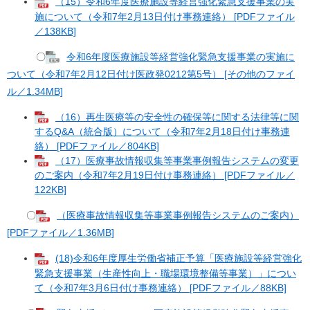
（15）令和6年度医療施設等経営強化緊急支援事業の実
施について（令和7年2月13日付け事務連絡） [PDFファイル
／138KB]
〇
令和6年度医療施設等経営強化緊急支援事業の実施に
ついて（令和7年2月12日付け医政発0212第5号） [その他のファイ
ル／1.34MB]
（16）再生医療等の安全性の確保等に関する法律等に関
するQ&A（統合版）について（令和7年2月18日付け事務連
絡） [PDFファイル／804KB]
（17）医療事故情報収集等事業事例報告システムの変更
のご案内（令和7年2月19日付け事務連絡） [PDFファイル／
122KB]
〇
（医療事故情報収集等事業事例報告システムのご案内）
[PDFファイル／1.36MB]
(18)令和6年度厚生労働省補正予算「医療施設等経営強化
緊急支援事業（生産性向上・職場環境整備等事業）」につい
て（令和7年3月6日付け事務連絡） [PDFファイル／88KB]