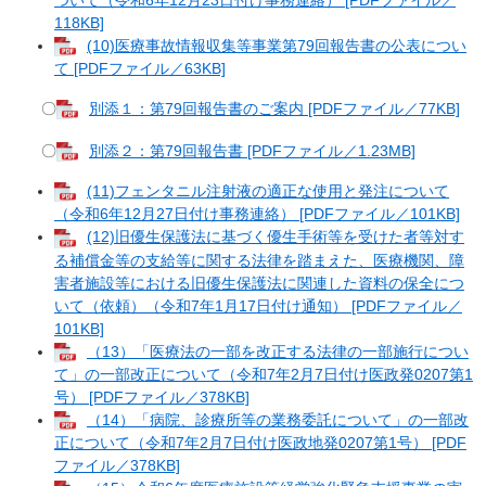
118KB]
(10)医療事故情報収集等事業第79回報告書の公表につい
て [PDFファイル／63KB]
〇
別添１：第79回報告書のご案内 [PDFファイル／77KB]
〇
別添２：第79回報告書 [PDFファイル／1.23MB]
(11)フェンタニル注射液の適正な使用と発注について
（令和6年12月27日付け事務連絡） [PDFファイル／101KB]
(12)旧優生保護法に基づく優生手術等を受けた者等対す
る補償金等の支給等に関する法律を踏まえた、医療機関、障
害者施設等における旧優生保護法に関連した資料の保全につ
いて（依頼）（令和7年1月17日付け通知） [PDFファイル／
101KB]
（13）「医療法の一部を改正する法律の一部施行につい
て」の一部改正について（令和7年2月7日付け医政発0207第1
号） [PDFファイル／378KB]
（14）「病院、診療所等の業務委託について」の一部改
正について（令和7年2月7日付け医政地発0207第1号） [PDF
ファイル／378KB]