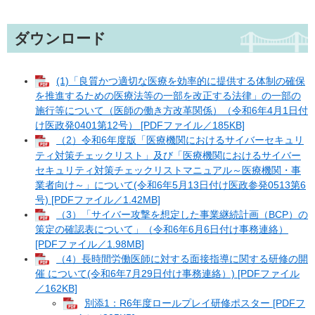
ダウンロード
(1)「良質かつ適切な医療を効率的に提供する体制の確保
を推進するための医療法等の一部を改正する法律」の一部の
施行等について（医師の働き方改革関係）（令和6年4月1日付
け医政発0401第12号） [PDFファイル／185KB]
（2）令和6年度版「医療機関におけるサイバーセキュリ
ティ対策チェックリスト」及び「医療機関におけるサイバー
セキュリティ対策チェックリストマニュアル～医療機関・事
業者向け～」について(令和6年5月13日付け医政参発0513第6
号) [PDFファイル／1.42MB]
（3）「サイバー攻撃を想定した事業継続計画（BCP）の
策定の確認表について」（令和6年6月6日付け事務連絡）
[PDFファイル／1.98MB]
（4）長時間労働医師に対する面接指導に関する研修の開
催 について(令和6年7月29日付け事務連絡）) [PDFファイル
／162KB]
別添1：R6年度ロールプレイ研修ポスター [PDFフ