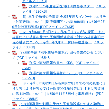
ァイル／305KB]
別添2：R6年度産業医向け研修会ポスター [PDFフ
ァイル／320KB]
（5）厚生労働省委託事業 令和6年度サイバーセキュリテ
ィ対策研修について（医療機関等への周知依頼）(令和6年9月
6日付け事務連絡) [PDFファイル／74KB]
（6）令和6年6月8日から7月30日までの間の豪雨による
災害により被害を受けた医療関係施設等に対する災害復旧に
係る融資について（令和6年9月26日付け事務連絡） [PDFフ
ァイル／88KB]
(7)医療事故情報収集等事業第78 回報告書の公表につい
て [PDFファイル／63KB]
別添1:第78回報告書のご案内 [PDFファイル／
75KB]
別添2:第78回報告書抽出ページ [PDFファイル／
1.75MB]
（８）令和6年9月20日から同月23日までの間の豪雨によ
り災害により被害を受けた医療関係施設等に対する災害復旧
に係る融資について（令和6年11月5日付け事務連絡） [PDF
ファイル／88KB]
(９)物価高騰の影響を受けた医療施設等に対する融資に
ついて（令和6年12月23日付け事務連絡） [PDFファイル／