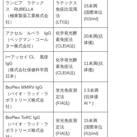
ランピア ラテック
ラテックス
15未満
ス RUBELLA
免疫比混濁
(国際単位
（極東製薬工業株式会
法
(IU)/ml)
社）
(LTI法)
アクセル ルベラ IgG
化学発光酵
20未満(抗
（ベックマン・コール
素免疫法
体価)
ター株式会社）
(CLEIA法)
iーアッセイ CL 風疹
化学発光酵
IgG
11未満(抗
素免疫法
（株式会社保健科学西
体価)
(CLEIA法)
日本）
BioPlex MMRV IgG
蛍光免疫測
1.5未満
（バイオ・ラッド・ラ
定法
(抗体価
ボラトリーズ株式会
(FIA法)
AI＊)
社）
BioPlex ToRC IgG
蛍光免疫測
15未満
（バイオ・ラッド・ラ
定法
(国際単位
ボラトリーズ株式会
(FIA法)
(IU)/ml)
社）