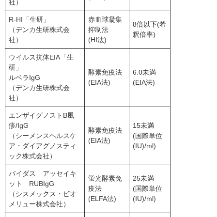
社）
R-HI「生研」
赤血球凝集
8倍以下(希
（デンカ生研株式会
抑制法
釈倍率)
社）
(HI法)
ウイルス抗体EIA「生
研」
酵素免疫法
6.0未満
ルベラIgG
(EIA法)
(EIA法)
（デンカ生研株式会
社）
エンザイグノストB風
疹/IgG
15未満
酵素免疫法
（シーメンスヘルスケ
(国際単位
(EIA法)
ア・ダイアグノスティ
(IU)/ml)
ック株式会社）
バイダス アッセイキ
蛍光酵素免
25未満
ット RUBIgG
疫法
(国際単位
（シスメックス・ビオ
(ELFA法)
(IU)/ml)
メリュー株式会社）