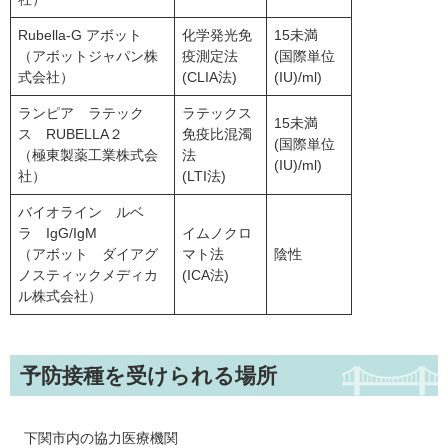
Rubella-G アボット
化学発光免
15未満
（アボットジャパン株
疫測定法
(国際単位
式会社）
(CLIA法)
(IU)/ml)
ランピア ラテック
ラテックス
15未満
ス RUBELLA２
免疫比混濁
(国際単位
（極東製薬工業株式会
法
(IU)/ml)
社）
(LTI法)
バイオライン ルベ
ラ IgG/IgM
イムノクロ
（アボット ダイアグ
マト法
陰性
ノスティックメディカ
(ICA法)
ル株式会社）
予防接種を受けられる場所
下関市内の協力医療機関