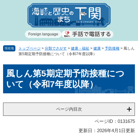
ペ
メ
ー
ニ
ジ
ュ
の
ー
先
を
Foreign language
頭
飛
で
ば
す
し
トップページ
>
分類でさがす
>
健康・福祉
>
健康
>
予防接種
>
風しん
現在地
第5期定期予防接種について（令和7年度以降）
。
て
本
本
文
風しん第5期定期予防接種につ
文
へ
いて（令和7年度以降）
ページ内目次
ページID：0131675
更新日：2026年4月1日更新