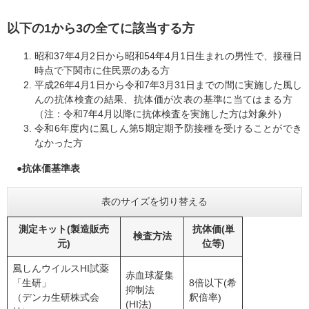
以下の1から3の全てに該当する方
昭和37年4月2日から昭和54年4月1日生まれの男性で、接種日
時点で下関市に住民票のある方
平成26年4月1日から令和7年3月31日までの間に実施した風し
んの抗体検査の結果、抗体価が次表の基準に当てはまる方
（注：令和7年4月以降に抗体検査を実施した方は対象外）
令和6年度内に風しん第5期定期予防接種を受けることができ
なかった方
●抗体価基準表
表のサイズを切り替える
測定キット(製造販売
抗体価(単
検査方法
元)
位等)
風しんウイルスHI試薬
赤血球凝集
「生研」
8倍以下(希
抑制法
（デンカ生研株式会
釈倍率)
(HI法)