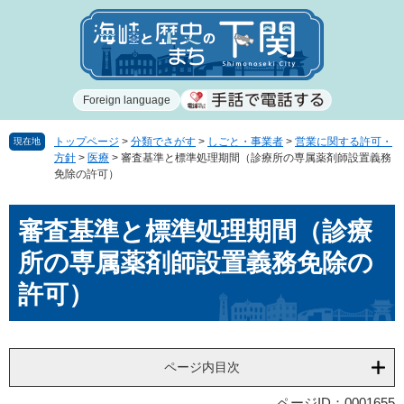
ペ
メ
ー
ニ
ジ
ュ
の
ー
先
を
Foreign language
頭
飛
で
ば
す
し
トップページ
>
分類でさがす
>
しごと・事業者
>
営業に関する許可・
現在地
方針
>
医療
>
審査基準と標準処理期間（診療所の専属薬剤師設置義務
。
て
免除の許可）
本
文
本
へ
審査基準と標準処理期間（診療
文
所の専属薬剤師設置義務免除の
許可）
ページ内目次
ページID：0001655