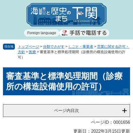
ペ
メ
ー
ニ
ジ
ュ
の
ー
先
を
Foreign language
頭
飛
で
ば
す
し
トップページ
>
分類でさがす
>
しごと・事業者
>
営業に関する許可・
現在地
方針
>
医療
>
審査基準と標準処理期間（診療所の構造設備使用の許
。
て
可）
本
文
本
へ
審査基準と標準処理期間（診療
文
所の構造設備使用の許可）
ページ内目次
ページID：0001656
更新日：2022年3月15日更新