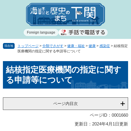
ペ
メ
ー
ニ
ジ
ュ
の
ー
先
を
Foreign language
頭
飛
で
ば
す
し
トップページ
>
分類でさがす
>
健康・福祉
>
健康
>
感染症
>
結核指定
現在地
医療機関の指定に関する申請等について
。
て
本
本
文
結核指定医療機関の指定に関す
文
へ
る申請等について
ページ内目次
ページID：0001660
更新日：2024年4月1日更新