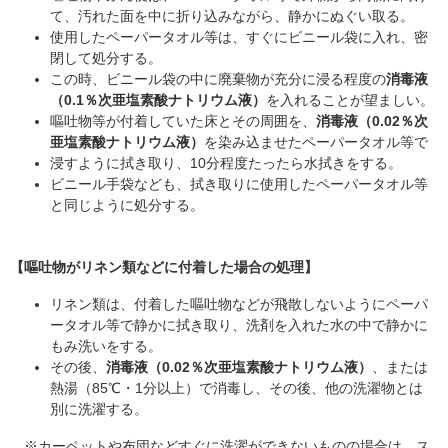
て、汚れた面を中に折り込みながら、静かにぬぐい取る。
使用したペーパータオル等は、すぐにビニール袋に入れ、密
閉して処分する。
この時、ビニール袋の中に廃棄物が充分に浸る程度の
消毒液
（0.1％次亜塩素酸ナトリウム液）
を入れることが望ましい。
嘔吐物等が付着していた床とその周囲を、
消毒液（0.02％次
亜塩素酸ナトリウム液）
を染み込ませたペーパータオル等で
浸すように拭き取り、10分程度たったら水拭きをする。
ビニール手袋なども、拭き取りに使用したペーパータオル等
と同じように処分する。
【嘔吐物がリネン類などに付着した場合の処理】
リネン類は、付着した嘔吐物などが飛散しないようにペーパ
ータオル等で静かに拭き取り、洗剤を入れた水の中で静かに
もみ洗いをする。
その後、
消毒液（0.02％次亜塩素酸ナトリウム液）
、または
熱湯（85℃・1分以上）で消毒し、その後、他の洗濯物とは
別に洗濯する。
※カーペットや布団などすぐに洗濯ができないものの場合は、ス