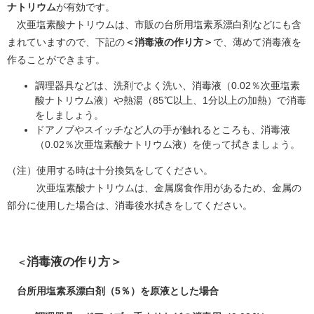
ナトリウム
が有効です。
次亜塩素酸ナトリウムは、市販の台所用塩素系漂白剤などにも含
まれていますので、下記の
＜消毒液の作り方＞
で、薄めて消毒液を
作ることができます。
調理器具などは、洗剤でよく洗い、消毒液（0.02％次亜塩素
酸ナトリウム液）や熱湯（85℃以上、1分以上の加熱）で消毒
をしましょう。
ドアノブやスイッチなど人の手が触れるところも、消毒液
（0.02％次亜塩素酸ナトリウム液）を使って拭きましょう。
（注）使用する時は十分換気をしてください。
次亜塩素酸ナトリウムは、金属腐食作用があるため、金属の
部分に使用した場合は、消毒後水拭きをしてください。
消毒液の作り方＞
＜
台所用塩素系漂白剤（5％）を原液とした場合