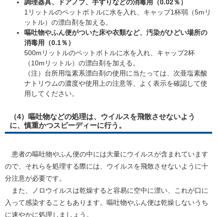
調理器具、ドアノブ、手すりなどの消毒用（0.02％）
1リットルのペットボトルに水を入れ、キャップ1杯弱（5mリ
ットル）の漂白剤を加える。
嘔吐物やふん便がついた床や衣類など、汚染がひどい場所の
消毒用（0.1％）
500mリットルのペットボトルに水を入れ、キャップ2杯
（10mリットル）の漂白剤を加える。
（注）台所用塩素系漂白剤の使用に当たっては、次亜塩素酸
ナトリウムの濃度や使用上の注意等、よく表示を確認して使
用してください。
（4）嘔吐物などの処理は、ウイルスを飛散させないよう
に、慎重かつスピーディーに行う。
患者の嘔吐物やふん便の中には大量にウイルスが含まれています
ので、それらを処理する際には、ウイルスを飛散させないように十
分注意が必要です。
また、ノロウイルスは乾燥すると容易に空中に漂い、これが口に
入って感染することもあります。嘔吐物やふん便は乾燥しないうち
に速やかに処理しましょう。