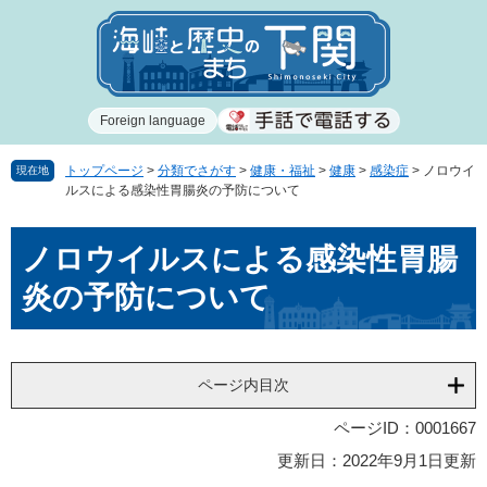
ペ
メ
ー
ニ
ジ
ュ
の
ー
先
を
Foreign language
頭
飛
で
ば
す
し
トップページ
>
分類でさがす
>
健康・福祉
>
健康
>
感染症
>
ノロウイ
現在地
ルスによる感染性胃腸炎の予防について
。
て
本
本
文
ノロウイルスによる感染性胃腸
文
へ
炎の予防について
ページ内目次
ページID：0001667
更新日：2022年9月1日更新