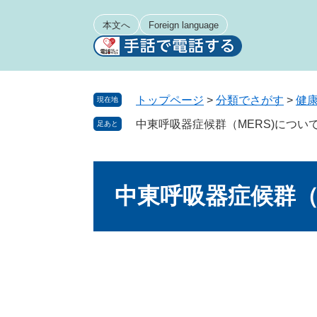
ペ
メ
ー
ニ
本文へ
Foreign language
ジ
ュ
の
ー
先
を
頭
飛
トップページ
>
分類でさがす
>
健
現在地
で
ば
中東呼吸器症候群（MERS)につい
足あと
す
し
。
て
本
本
文
文
中東呼吸器症候群（
へ