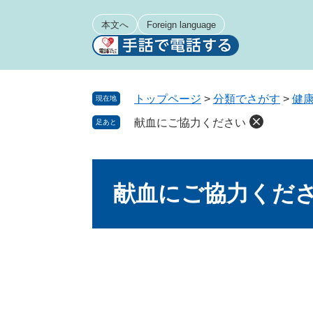
ペ
メ
ー
ニ
本文へ
Foreign language
ジ
ュ
の
ー
先
を
頭
飛
トップページ
>
分類でさがす
>
健
現在地
で
ば
献血にご協力ください
足あと
す
し
。
て
本
本
文
文
献血にご協力くだ
へ