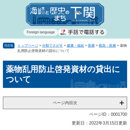
ペ
メ
ー
ニ
ジ
ュ
の
ー
先
を
Foreign language
頭
飛
で
ば
す
し
トップページ
>
分類でさがす
>
健康・福祉
>
医療
>
救急・医療
>
薬物
現在地
乱用防止啓発資材の貸出について
。
て
本
本
文
薬物乱用防止啓発資材の貸出に
文
へ
ついて
ページ内目次
ページID：0001700
更新日：2022年3月15日更新