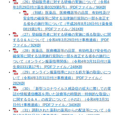
（26）登録販売者に対する研修の実施について（令和4
年3月29日付け薬生発0329第5号） [PDFファイル／96KB]
（別紙）医薬品、医療機器等の品質、有効性及び
安全性の確保等に関する法律施行規則の一部を改正す
る省令の施行等について（平成26年8月19日付け薬食発
0819第1号） [PDFファイル／261KB]
（27）登録販売者に対する研修の実施に係る取扱いに関
するＱ＆Ａについて（令和4年3月29日付け事務連絡） [PDF
ファイル／92KB]
（28）医薬品、医療機器等の品質、有効性及び安全性の
確保等に関する法律施行規則の一部を改正する省令の施行に
ついて（オンライン服薬指導関係）（令和4年3月31日付け薬
生発0331第17号） [PDFファイル／248KB]
（29）オンライン服薬指導における処方箋の取扱いにつ
いて（令和4年3月31日付け事務連絡） [PDFファイル／
282KB]
（30）「新型コロナウイルス感染症の拡大に際しての電
話や情報通信機器を用いた診療等の時限的・特例的な取扱い
に関するＱ＆Ａ」の改定について（その2）（令和4年3月31
日付け事務連絡） [PDFファイル／340KB]
（31）調剤された薬剤の薬局からの配送等について（令