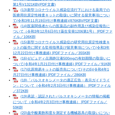
第1号)(1321KB)(PDF文書)
(13)新型コロナウイルス感染症流行下における薬局での
医療用抗原定性検査キットの取扱いに関する留意事項につい
て(令和3年11月19日付け事務連絡)(876KB)(PDF文書)
(14)医薬関係者からの医薬品の副作用及び感染症報告に
ついて（令和3年12月6日付け薬生安発1206第1号） [PDFファ
イル／106KB]
(15)新型コロナウイルス感染症の研究用抗原定性検査キ
ットの販売に関する監視指導及び留意事項について(令和3年
12月22日付け事務連絡) [PDFファイル／355KB]
(16)ゼピュディ点滴静注液500mgの有効期限の取扱いに
ついて(令和4年1月21日付け事務連絡) [PDFファイル／91KB]
(17)抗原簡易キットの販売先について(その5)(令和4年1
月27日付け事務連絡) [PDFファイル／286KB]
(18)「パルスオキシメータの適正広告・表示ガイドライ
ン」について（令和4年2月3日付け事務連絡） [PDFファイル
／372KB]
(19)承認・認証されたパルスオキシメータの情報の掲載
について（令和4年2月3日付け事務連絡） [PDFファイル／
59KB]
(20)血中酸素飽和度を測定する機械器具の取扱いについ