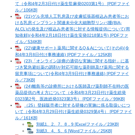
て（令和4年2月3日付け薬生監麻発0203第1号） [PDFファイ
ル／106KB]
(21)ゲル充填人工乳房及び皮膚拡張器植込み患者等にお
ける乳房インプラント関連未分化大細胞型リンパ腫(BIA-
ALCL)の発生及び植込み患者等に対する情報提供について(周
知依頼)(令和4年2月18日付け薬生安発0218第1号) [PDFファ
イル／534KB]
(22)健康サポート薬局に関するQ＆Aについて(その4)(令
和4年3月8日付け事務連絡) [PDFファイル／125KB]
(23)「オンライン診療の適切な実施に関する指針」に基
づき緊急避妊薬の調剤が対応可能な薬剤師及び薬局に関する
留意事項について(令和4年3月9日付け事務連絡) [PDFファイ
ル／73KB]
(24)離島等の診療所における医師及び薬剤師不在時の医
薬品提供の考え方について（令和4年3月23日付け薬生総発
0323第2号、医政総発0323第3号） [PDFファイル／99KB]
（25）登録販売者に対する研修の実施に係る取扱いにつ
いて（令和4年3月29日付け薬生総発0329第4号） [PDFファイ
ル／161KB]
別紙1、2、7、8，9 [Excelファイル／23KB]
別紙3、4、5、6 [Wordファイル／25KB]