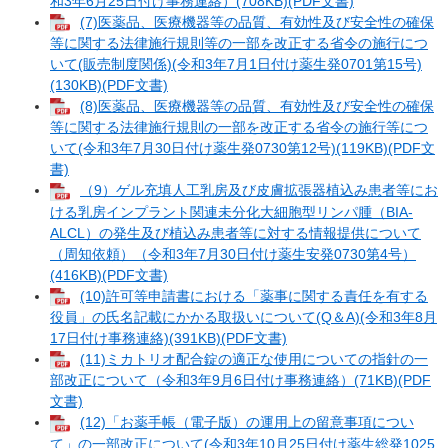
和3年6月25日付け事務連絡）(708KB)(PDF文書)
(7)医薬品、医療機器等の品質、有効性及び安全性の確保
等に関する法律施行規則等の一部を改正する省令の施行につ
いて(販売制度関係)(令和3年7月1日付け薬生発0701第15号)
(130KB)(PDF文書)
(8)医薬品、医療機器等の品質、有効性及び安全性の確保
等に関する法律施行規則の一部を改正する省令の施行等につ
いて(令和3年7月30日付け薬生発0730第12号)(119KB)(PDF文
書)
（9）ゲル充填人工乳房及び皮膚拡張器植込み患者等にお
ける乳房インプラント関連未分化大細胞型リンパ腫（BIA-
ALCL）の発生及び植込み患者等に対する情報提供について
（周知依頼）（令和3年7月30日付け薬生安発0730第4号）
(416KB)(PDF文書)
(10)許可等申請書における「薬事に関する責任を有する
役員」の氏名記載にかかる取扱いについて(Q＆A)(令和3年8月
17日付け事務連絡)(391KB)(PDF文書)
(11)ミカトリオ配合錠の適正な使用についての指針の一
部改正について（令和3年9月6日付け事務連絡）(71KB)(PDF
文書)
(12)「お薬手帳（電子版）の運用上の留意事項につい
て」の一部改正について(令和3年10月25日付け薬生総発1025