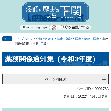
ペ
メ
ー
ニ
ジ
ュ
の
ー
先
を
Foreign language
頭
飛
で
ば
す
し
トップページ
>
分類でさがす
>
健康・福祉
>
医療
>
救急・医療
>
薬務
現在地
関係通知集（令和3年度）
。
て
本
本
文
薬務関係通知集（令和3年度）
文
へ
ページ内目次
ページID：0001763
更新日：2022年4月5日更新