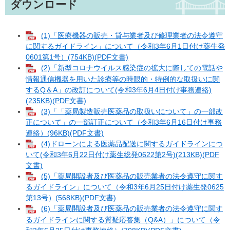
ダウンロード
(1)「医療機器の販売・貸与業者及び修理業者の法令遵守
に関するガイドライン」について（令和3年6月1日付け薬生発
0601第1号）(754KB)(PDF文書)
(2)「新型コロナウイルス感染症の拡大に際しての電話や
情報通信機器を用いた診療等の時限的・特例的な取扱いに関
するQ＆A」の改訂について(令和3年6月4日付け事務連絡)
(235KB)(PDF文書)
(3)「「薬局製造販売医薬品の取扱いについて」の一部改
正について」の一部訂正について（令和3年6月16日付け事務
連絡）(96KB)(PDF文書)
(4)ドローンによる医薬品配送に関するガイドラインにつ
いて(令和3年6月22日付け薬生総発0622第2号)(213KB)(PDF
文書)
(5)「薬局開設者及び医薬品の販売業者の法令遵守に関す
るガイドライン」について（令和3年6月25日付け薬生発0625
第13号）(568KB)(PDF文書)
(6)「薬局開設者及び医薬品の販売業者の法令遵守に関す
るガイドラインに関する質疑応答集（Q&A）」について（令