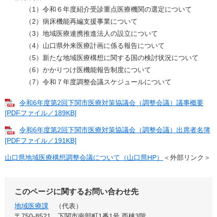
（1）令和６年度紹介受診重点医療機関の選定について
（2）病床機能再編支援事業について
（3）地域医療連携推進法人の設立について
（4）山口県外来医療計画に係る報告について
（5）新たな地域医療構想に関する国の検討状況について
（6）かかりつけ医機能報告制度について
（7）令和７年度調整会議スケジュールについて
令和6年度第2回下関市医療対策協議会（調整会議）議事概要
[PDFファイル／189KB]
令和6年度第2回下関市医療対策協議会（調整会議）出席者名簿
[PDFファイル／191KB]
山口県地域医療構想調整会議について（山口県HP）
＜外部リンク＞
このページに関するお問い合わせ先
地域医療課
代表
〒750-8521
下関市南部町1番1号 西棟3階