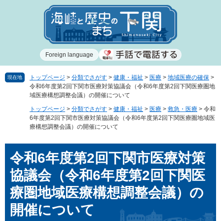
ペ
メ
ー
ニ
ジ
ュ
の
ー
先
を
Foreign language
頭
飛
で
ば
す
し
トップページ
>
分類でさがす
>
健康・福祉
>
医療
>
地域医療の確保
>
現在地
令和6年度第2回下関市医療対策協議会（令和6年度第2回下関医療圏地
。
て
域医療構想調整会議）の開催について
本
文
トップページ
>
分類でさがす
>
健康・福祉
>
医療
>
救急・医療
>
令和
6年度第2回下関市医療対策協議会（令和6年度第2回下関医療圏地域医
へ
療構想調整会議）の開催について
本
令和6年度第2回下関市医療対策
文
協議会（令和6年度第2回下関医
療圏地域医療構想調整会議）の
開催について