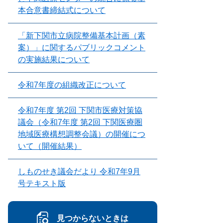
本合意書締結式について
「新下関市立病院整備基本計画（素
案）」に関するパブリックコメント
の実施結果について
令和7年度の組織改正について
令和7年度 第2回 下関市医療対策協
議会（令和7年度 第2回 下関医療圏
地域医療構想調整会議）の開催につ
いて（開催結果）
しものせき議会だより 令和7年9月
号テキスト版
見つからないときは