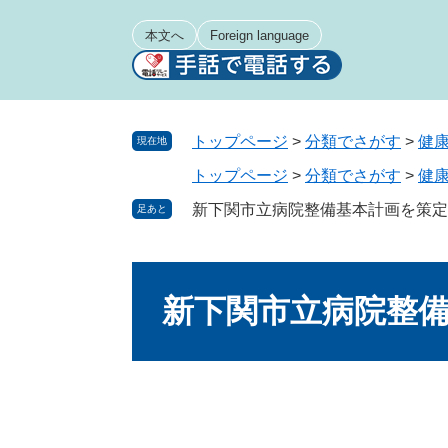
ペ
メ
ー
ニ
本文へ
Foreign language
ジ
ュ
の
ー
先
を
頭
飛
トップページ
>
分類でさがす
>
健
現在地
で
ば
トップページ
>
分類でさがす
>
健
す
し
。
て
新下関市立病院整備基本計画を策定
足あと
本
文
本
へ
文
新下関市立病院整