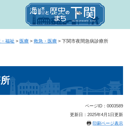
康・福祉
>
医療
>
救急・医療
>
下関市夜間急病診療所
療所
ページID：0003589
更新日：2025年4月1日更新
印刷ページ表示