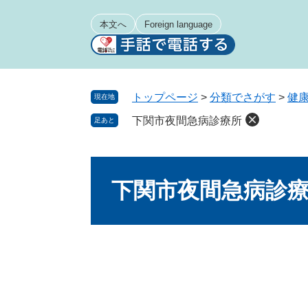
ペ
メ
ー
ニ
本文へ
Foreign language
ジ
ュ
の
ー
先
を
頭
飛
トップページ
>
分類でさがす
>
健
現在地
で
ば
下関市夜間急病診療所
足あと
す
し
。
て
本
本
文
文
下関市夜間急病診
へ