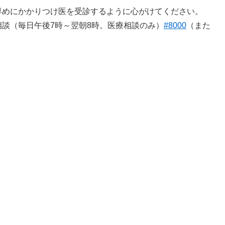
めにかかりつけ医を受診するように心がけてください。
談（毎日午後7時～翌朝8時。医療相談のみ）
#8000
（また