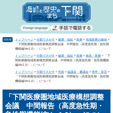
ペ
メ
ー
ニ
ジ
ュ
の
ー
先
を
Foreign language
頭
飛
で
ば
す
し
トップページ
>
分類でさがす
>
健康・福祉
>
医療
>
地域医療の確保
>
現在地
「下関医療圏地域医療構想調整会議 中間報告（高度急性期・急性期
。
て
機能編Ver1.0）」について
本
文
トップページ
>
分類でさがす
>
健康・福祉
>
医療
>
救急・医療
>
「下
関医療圏地域医療構想調整会議 中間報告（高度急性期・急性期機能
へ
編Ver1.0）」について
トップページ
>
分類でさがす
>
市政
>
協議会・審議会
>
答申・提言
>
「下関医療圏地域医療構想調整会議 中間報告（高度急性期・急性期
機能編Ver1.0）」について
本
「下関医療圏地域医療構想調整
文
会議 中間報告（高度急性期・