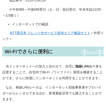
電話番号：0120-116116
※午前9時～午後5時受付（土・日・祝日受付、年末年始12/29
～1/3除く）
インターネットでの確認
NTT西日本 フレッツ光サービス提供エリア確認サイト
＜外部リ
ンク＞
Wi-Fiでさらに便利に
光インターネットへの加入と合わせて、自宅に
無線LANルータ
を
設置することで、自宅内でWi-Fi（ワイファイ）環境を構築すること
ができ、さらに快適にインターネットを利用することができます。
なお、無線LANルータは、インターネット回線事業者やプロバイ
ダーからレンタルできるほか、家電量販店等でも購入することがで
きます。