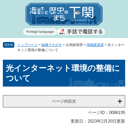
ペ
メ
ー
ニ
ジ
ュ
の
ー
先
を
Foreign language
頭
飛
で
ば
す
し
トップページ
>
組織でさがす
>
企画政策部
>
情報政策課
>
光インター
現在地
ネット環境の整備について
。
て
本
本
文
光インターネット環境の整備に
文
へ
ついて
ページ内目次
ページID：0086195
更新日：2023年2月20日更新