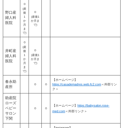
○
(産
○
野口産
後
1
(産後1
婦人科
か
か月ま
医院
月
で)​
ま
で)​
○
(産
○
井町産
後
1
(産後1
婦人科
か
か月ま
医院
月
で)​
ま
で)
【ホームページ】
春永助
○
○
https://casademadres.web.fc2.com
＜外部リン
産所
ク＞
助産院
ローズ
【ホームページ】
https://babysalon.rose-
○
○
ベビー
med.com
＜外部リンク＞
サロン
下関
【instagram】