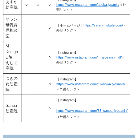
あすか
○
○
○
https://www.instagram.com/asuka.jysanin/
＜外
助産院
部リンク＞
サラン
母乳育
【ホームページ】
https://saran-midwife.com/
＜
○​
児相談
外部リンク＞
室
M
Design
【instagram】
​○
Life
https://www.instagram.com/m_jyosanin.mdl/
＜
外部リンク＞
えむ助
産院
つきの
【instagram】
○​
わ助産
https://www.instagram.com/tukinowa.jyosanin/
＜外部リンク＞
院
【instagram】
Sanba
○
https://www.instagram.com/33_sanba_jyosanin/
助産院
＜外部リンク＞