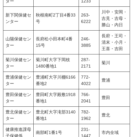
ター
1233
川中・安岡・
新下関保健セ
秋根南町2丁目4番33
263-
吉見・吉母・
ンター
号
6222
勝山・内日
長府・王司・
山陽保健セン
長府松小田本町4番
246-
清末・小月・
ター
15号
3885
王喜・吉田
菊川保健セン
菊川町大字下岡枝
287-
菊川
ター
1480番地1
2171
豊浦保健セン
豊浦町大字川棚6166
772-
豊浦
ター
番地2
4022
豊田保健セン
豊田町大字殿敷1918
766-
豊田
ター
番地1
2041
豊北保健セン
豊北町大字滝部3140
782-
豊北
ター
番地1
1962
健康推進課母
231-
南部町1番1号
市内全域
子保健係
1447