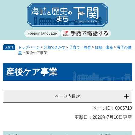
ペ
メ
ー
ニ
ジ
ュ
の
ー
先
を
Foreign language
頭
飛
で
ば
す
し
トップページ
>
分類でさがす
>
子育て・教育
>
妊娠・出産
>
母子の健
現在地
康
>
産後ケア事業
。
て
本
本
文
産後ケア事業
文
へ
ページ内目次
ページID：0005719
更新日：2026年7月10日更新