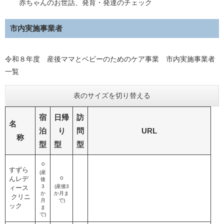
赤ちゃんのお世話、発育・発達のチェック
市内実施事業者
令和８年度 産後ママとベビーのためのケア事業 市内実施事業者
一覧
表のサイズを切り替える
宿
日帰
訪
名
泊
り
問
URL
称
型
型
型
○
すずら
(産
○
んレデ
後
3
(産後3
ィース
か
か月ま
クリニ
月
で)​
ック
ま
で)​