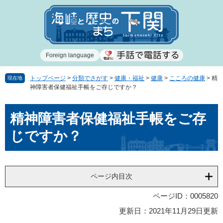
ペ
メ
ー
ニ
ジ
ュ
の
ー
先
を
Foreign language
頭
飛
で
ば
す
し
トップページ
>
分類でさがす
>
健康・福祉
>
健康
>
こころの健康
>
精
現在地
神障害者保健福祉手帳をご存じですか？
。
て
本
本
文
精神障害者保健福祉手帳をご存
文
へ
じですか？
ページ内目次
ページID：0005820
更新日：2021年11月29日更新