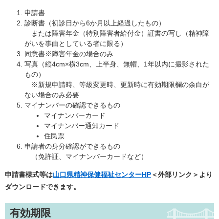
申請書
診断書（初診日から6か月以上経過したもの）
または障害年金（特別障害者給付金）証書の写し（精神障
がいを事由としている者に限る）
同意書※障害年金の場合のみ
写真（縦4cm×横3cm、上半身、無帽、1年以内に撮影された
もの）
※新規申請時、等級変更時、更新時に有効期限欄の余白が
ない場合のみ必要
マイナンバーの確認できるもの
マイナンバーカード
マイナンバー通知カード
住民票
申請者の身分確認ができるもの
（免許証、マイナンバーカードなど）
申請書様式等は
山口県精神保健福祉センターHP
＜外部リンク＞
より
ダウンロードできます。
有効期限