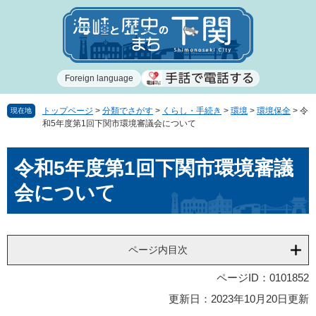
ペ
メ
ー
ニ
ジ
ュ
の
ー
先
を
Foreign language
頭
飛
で
ば
す
し
トップページ
>
分類でさがす
>
くらし・手続き
>
環境
>
環境保全
>
令
現在地
和5年度第1回下関市環境審議会について
。
て
本
本
文
令和5年度第1回下関市環境審議
文
へ
会について
ページ内目次
ページID：0101852
更新日：2023年10月20日更新