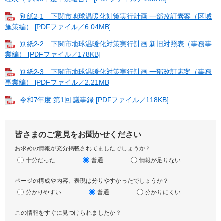
別紙2-1 下関市地球温暖化対策実行計画 一部改訂素案（区域
施策編） [PDFファイル／6.04MB]
別紙2-2 下関市地球温暖化対策実行計画 新旧対照表（事務事
業編） [PDFファイル／178KB]
別紙2-3 下関市地球温暖化対策実行計画 一部改訂素案（事務
事業編） [PDFファイル／2.21MB]
令和7年度 第1回 議事録 [PDFファイル／118KB]
皆さまのご意見をお聞かせください
お求めの情報が充分掲載されてましたでしょうか？
十分だった
普通
情報が足りない
ページの構成や内容、表現は分りやすかったでしょうか？
分かりやすい
普通
分かりにくい
この情報をすぐに見つけられましたか？