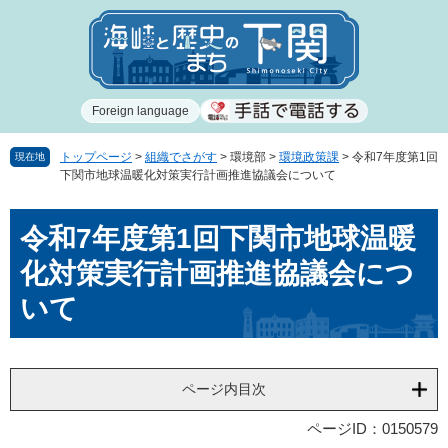
ペ
メ
ー
ニ
ジ
ュ
の
ー
先
を
Foreign language
頭
飛
で
ば
す
し
トップページ
>
組織でさがす
>
環境部
>
環境政策課
>
令和7年度第1回
現在地
下関市地球温暖化対策実行計画推進協議会について
。
て
本
本
文
令和7年度第1回下関市地球温暖
文
へ
化対策実行計画推進協議会につ
いて
ページ内目次
ページID：0150579