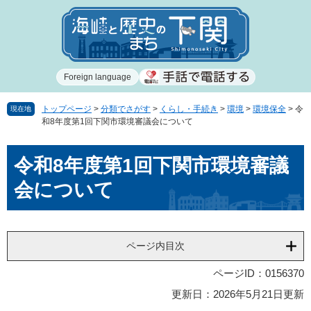
ペ
メ
ー
ニ
ジ
ュ
の
ー
先
を
Foreign language
頭
飛
で
ば
す
し
トップページ
>
分類でさがす
>
くらし・手続き
>
環境
>
環境保全
>
令
現在地
和8年度第1回下関市環境審議会について
。
て
本
本
文
令和8年度第1回下関市環境審議
文
へ
会について
ページ内目次
ページID：0156370
更新日：2026年5月21日更新