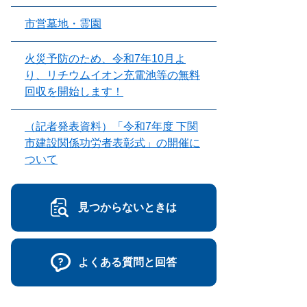
市営墓地・霊園
火災予防のため、令和7年10月よ
り、リチウムイオン充電池等の無料
回収を開始します！
（記者発表資料）「令和7年度 下関
市建設関係功労者表彰式」の開催に
ついて
見つからないときは
よくある質問と回答