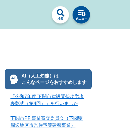
AI（人工知能）は
こんなページをおすすめします
「令和7年度 下関市建設関係功労者
表彰式（第4回）」を行いました
下関市PFI事業審査委員会（下関駅
周辺地区市営住宅等建替事業）