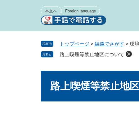
ペ
メ
ー
ニ
本文へ
Foreign language
ジ
ュ
の
ー
先
を
頭
飛
トップページ
>
組織でさがす
>
環
現在地
で
ば
路上喫煙等禁止地区について
足あと
す
し
。
て
本
本
文
文
路上喫煙等禁止地
へ